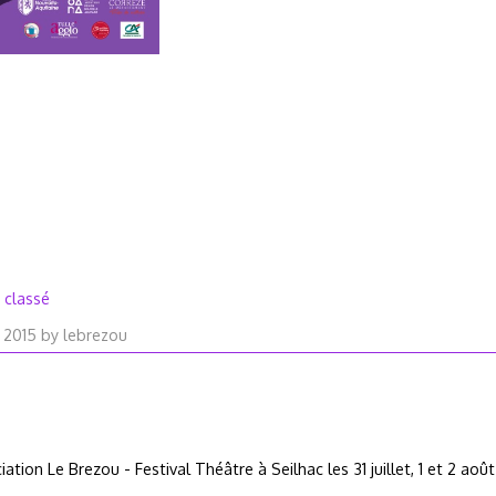
 classé
28
l 2015
by
lebrezou
avril
2026
iation Le Brezou - Festival Théâtre à Seilhac les 31 juillet, 1 et 2 aoû