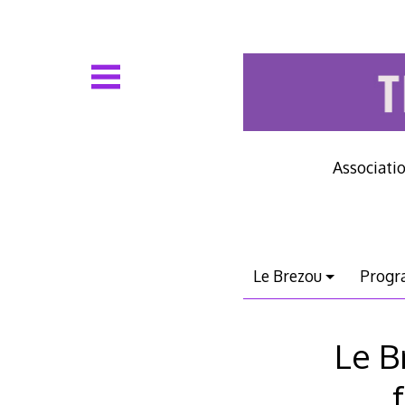
Voir
le
contenu
Associatio
Le Brezou
Progr
Le B