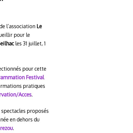
de l’association
Le
eillir pour le
eilhac
les 31 juillet, 1
ectionnés pour cette
ammation Festival
formations pratiques
rvation/Acces
.
es spectacles proposés
nnée en dehors du
Brezou
.