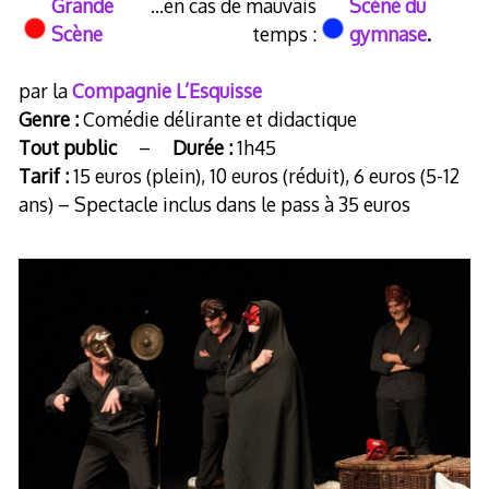
Grande
…en cas de mauvais
Scène du
Scène
temps :
gymnase
.
par la
Compagnie L’Esquisse
Genre :
Comédie délirante et didactique
Tout public
–
Durée :
1h45
Tarif :
15 euros (plein), 10 euros (réduit), 6 euros (5-12
ans) – Spectacle inclus dans le pass à 35 euros